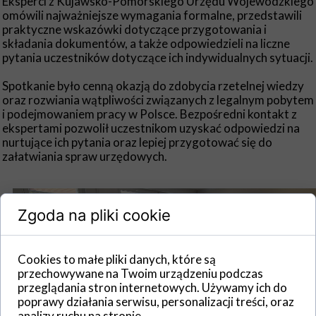
Eksperci z Kujawsko-Pomorskiego Urzędu Wojewódzkiego
omówili najważniejsze wymagania formalne, przedstawili
praktyczne wskazówki dotyczące przygotowania i
składania dokumentów, a także odpowiedzieli na liczne
pytania uczestników dotyczące ich indywidualnych sytuacji.
Spotkanie było cenną okazją do zdobycia rzetelnej wiedzy
oraz rozwiania wątpliwości związanych z legalnym pobytem
i podejmowaniem pracy w Polsce. Bezpośredni kontakt z
ekspertami pozwolił uczestnikom uzyskać odpowiedzi na
nurtujące ich pytania oraz lepiej przygotować się do
załatwiania spraw urzędowych.
Zgoda na pliki cookie
Cookies to małe pliki danych, które są
przechowywane na Twoim urządzeniu podczas
przeglądania stron internetowych. Używamy ich do
poprawy działania serwisu, personalizacji treści, oraz
analizy ruchu na stronie.